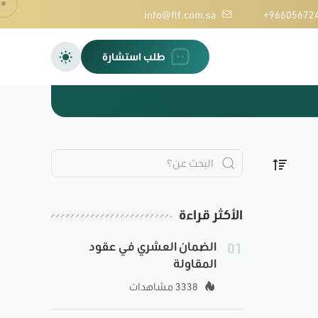
info@flf.com.sa
+96605672
طلب استشارة
الأكثر قراءة
01
الضمان العشري في عقود
المقاولة
3338 مشاهدات