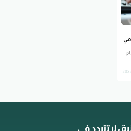
مي
ام
 ، لا تتردد في