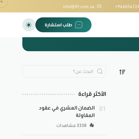
info@flf.com.sa
+96605672
طلب استشارة
الأكثر قراءة
01
الضمان العشري في عقود
المقاولة
3338 مشاهدات